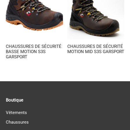
es et calots
ies
op
CHAUSSURES DE SÉCURITÉ
CHAUSSURES DE SÉCURITÉ
BASSE MOTION S3S
MOTION MID S3S GARSPORT
GARSPORT
Boutique
Vêtements
Chaussures