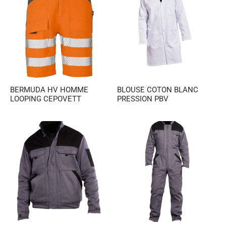
es et calots
ies
op
BERMUDA HV HOMME
BLOUSE COTON BLANC
LOOPING CEPOVETT
PRESSION PBV