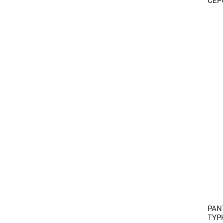
CEP
PAN
TYP