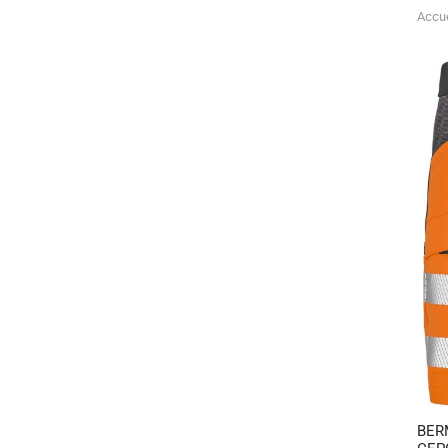
Accue
BER