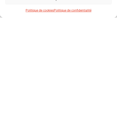
NUTMEG ML LAFONT
PEPPER MC LAFONT
Politique de cookies
Politique de confidentialité
VESTE DE CUISINE FEMME
VESTE DE CUISINE HOMME
PEPPER ML LAFONT
BASIL MC LAFONT