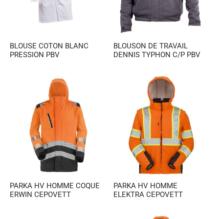
es et calots
ies
op
BLOUSE COTON BLANC
BLOUSON DE TRAVAIL
PRESSION PBV
DENNIS TYPHON C/P PBV
PARKA HV HOMME COQUE
PARKA HV HOMME
ERWIN CEPOVETT
ELEKTRA CEPOVETT