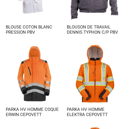
es et calots
ies
op
BLOUSE COTON BLANC
BLOUSON DE TRAVAIL
PRESSION PBV
DENNIS TYPHON C/P PBV
PARKA HV HOMME COQUE
PARKA HV HOMME
ERWIN CEPOVETT
ELEKTRA CEPOVETT