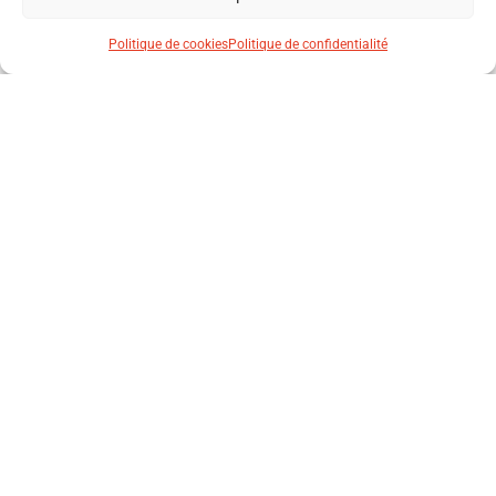
NUTMEG ML LAFONT
PEPPER MC LAFONT
Politique de cookies
Politique de confidentialité
VESTE DE CUISINE FEMME
VESTE DE CUISINE HOMME
PEPPER ML LAFONT
BASIL MC LAFONT