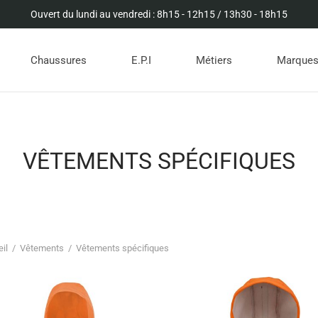
Ouvert du lundi au vendredi : 8h15 - 12h15 / 13h30 - 18h15
Chaussures
E.P.I
Métiers
Marque
VÊTEMENTS SPÉCIFIQUES
il
/
Vêtements
/
Vêtements spécifiques