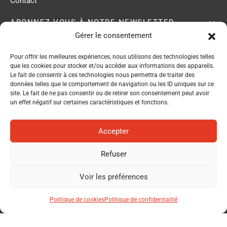
Contact
ABONNEZ-VOUS À NOTRE NEWSLETTER
Gérer le consentement
Pour offrir les meilleures expériences, nous utilisons des technologies telles
ACB membre du
que les cookies pour stocker et/ou accéder aux informations des appareils.
Réseau EPI Center
Le fait de consentir à ces technologies nous permettra de traiter des
données telles que le comportement de navigation ou les ID uniques sur ce
site. Le fait de ne pas consentir ou de retirer son consentement peut avoir
un effet négatif sur certaines caractéristiques et fonctions.
Accepter
Refuser
Politique de confidentialité
Voir les préférences
Condition Générales de Vente
Politique de cookies
Politique de confidentialité
Mentions légales