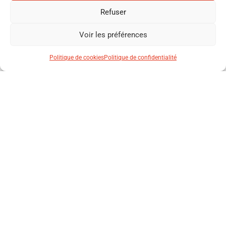
Refuser
Voir les préférences
Politique de cookies
Politique de confidentialité
CHAUSSURES DE SÉCURITÉ
CHAUSSURES DE SÉCURITÉ
GLOVE MDS MID S3S
GLOVE MID S3S DIADORA
DIADORA
CHAUSSURES DE SÉCURITÉ
CHAUSSURES DE SÉCURITÉ