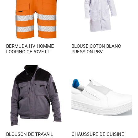
es et calots
ies
op
BERMUDA HV HOMME
BLOUSE COTON BLANC
LOOPING CEPOVETT
PRESSION PBV
BLOUSON DE TRAVAIL
CHAUSSURE DE CUISINE