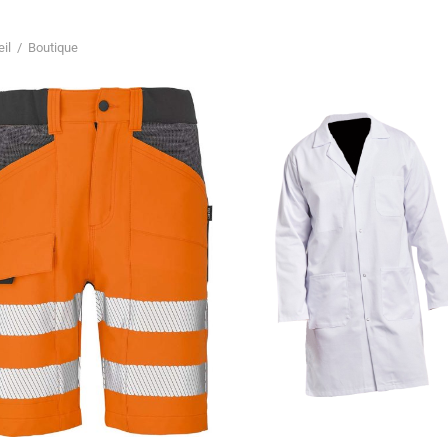
il
/
Boutique