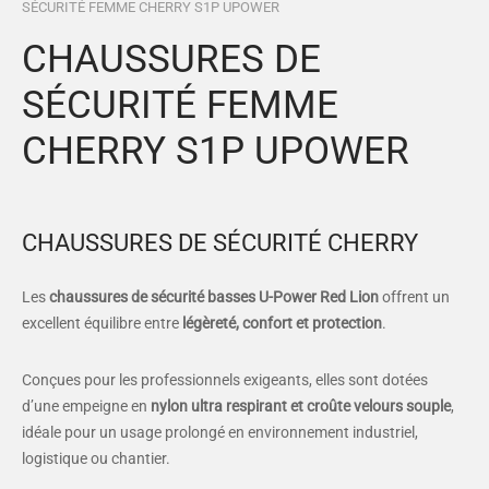
SÉCURITÉ FEMME CHERRY S1P UPOWER
es et calots
ies
CHAUSSURES DE
op
SÉCURITÉ FEMME
CHERRY S1P UPOWER
CHAUSSURES DE SÉCURITÉ CHERRY
Les
chaussures de sécurité basses U-Power Red Lion
offrent un
excellent équilibre entre
légèreté, confort et protection
.
Conçues pour les professionnels exigeants, elles sont dotées
d’une empeigne en
nylon ultra respirant et croûte velours souple
,
idéale pour un usage prolongé en environnement industriel,
logistique ou chantier.