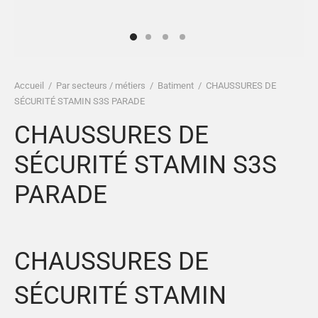
es et calots
ies
op
Accueil
/
Par secteurs / métiers
/
Batiment
/
CHAUSSURES DE
SÉCURITÉ STAMIN S3S PARADE
CHAUSSURES DE
SÉCURITÉ STAMIN S3S
PARADE
CHAUSSURES DE
SÉCURITÉ STAMIN