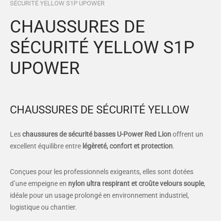
SÉCURITÉ YELLOW S1P UPOWER
es et calots
ies
CHAUSSURES DE
op
SÉCURITÉ YELLOW S1P
UPOWER
CHAUSSURES DE SÉCURITÉ YELLOW
Les
chaussures de sécurité basses U-Power Red Lion
offrent un
excellent équilibre entre
légèreté, confort et protection
.
Conçues pour les professionnels exigeants, elles sont dotées
d’une empeigne en
nylon ultra respirant et croûte velours souple
,
idéale pour un usage prolongé en environnement industriel,
logistique ou chantier.