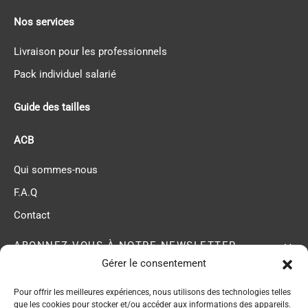
Nos services
Livraison pour les professionnels
Pack individuel salarié
Guide des tailles
ACB
Qui sommes-nous
F.A.Q
Contact
ABONNEZ-VOUS À NOTRE NEWSLETTER
Gérer le consentement
Pour offrir les meilleures expériences, nous utilisons des technologies telles
ACB membre du
que les cookies pour stocker et/ou accéder aux informations des appareils.