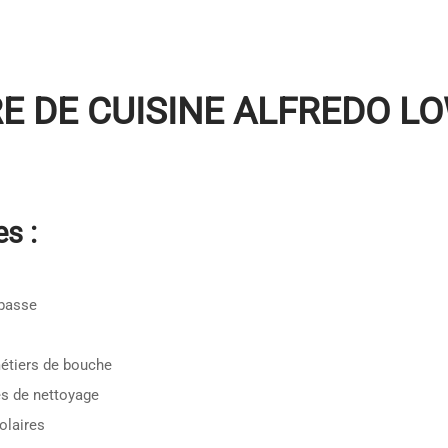
 DE CUISINE ALFREDO LO
s :
 basse
étiers de bouche
es de nettoyage
olaires