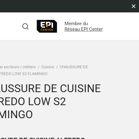
Membre du
s
Réseau EPI Center
ar secteurs / métiers
/
Cuisine
/
CHAUSSURE DE
LFREDO LOW S2 FLAMINGO
USSURE DE CUISINE
REDO LOW S2
MINGO