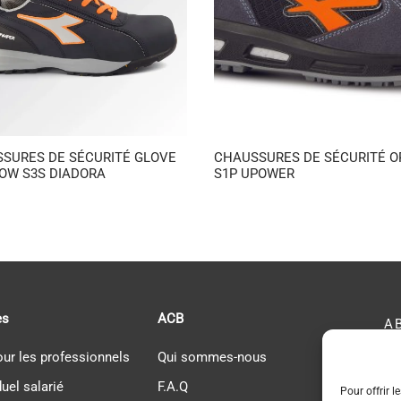
SURES DE SÉCURITÉ GLOVE
CHAUSSURES DE SÉCURITÉ 
OW S3S DIADORA
S1P UPOWER
es
ACB
A
our les professionnels
Qui sommes-nous
AC
duel salarié
F.A.Q
Pour offrir l
Ré