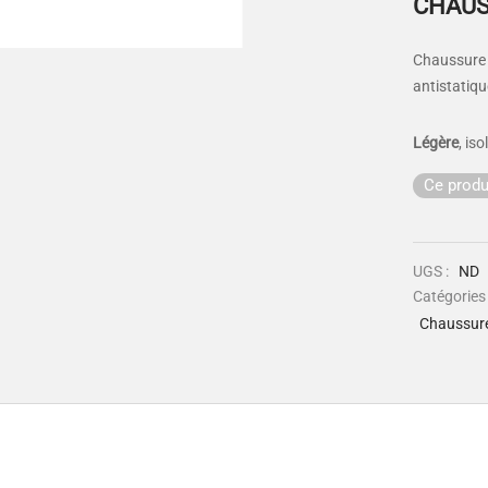
CHAUS
Chaussure 
antistatiqu
Légère
, is
Ce produ
UGS :
ND
Catégories
Chaussure