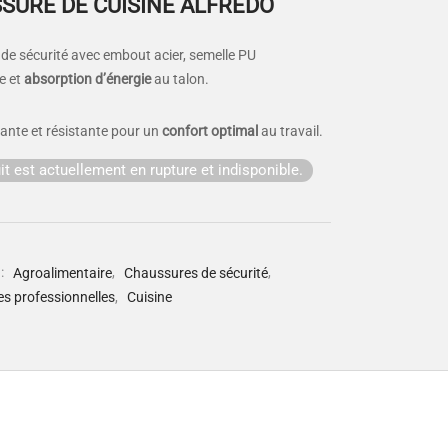
SURE DE CUISINE ALFREDO
de sécurité avec embout acier, semelle PU
e et
absorption d’énergie
au talon.
olante et résistante pour un
confort optimal
au travail.
it est actuellement en rupture et indisponible.
 :
Agroalimentaire
,
Chaussures de sécurité
,
s professionnelles
,
Cuisine