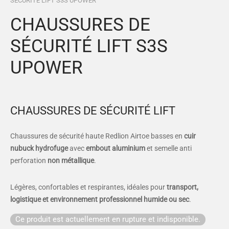
SÉCURITÉ LIFT S3S UPOWER
es et calots
ies
CHAUSSURES DE
op
SÉCURITÉ LIFT S3S
UPOWER
CHAUSSURES DE SÉCURITÉ LIFT
Chaussures de sécurité haute Redlion Airtoe basses en
cuir
nubuck hydrofuge
avec
embout aluminium
et semelle anti
perforation
non métallique
.
Légères, confortables et respirantes, idéales pour
transport,
logistique et environnement professionnel humide ou sec
.
Ce produit est actuellement en rupture et indisponible.