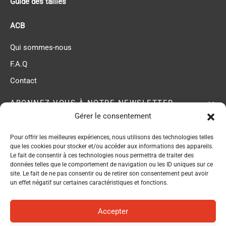
Guide des tailles
ACB
Qui sommes-nous
F.A.Q
Contact
ABONNEZ-VOUS À NOTRE NEWSLETTER
Gérer le consentement
Pour offrir les meilleures expériences, nous utilisons des technologies telles
ACB membre du
que les cookies pour stocker et/ou accéder aux informations des appareils.
Réseau EPI Center
Le fait de consentir à ces technologies nous permettra de traiter des
données telles que le comportement de navigation ou les ID uniques sur ce
site. Le fait de ne pas consentir ou de retirer son consentement peut avoir
un effet négatif sur certaines caractéristiques et fonctions.
Accepter