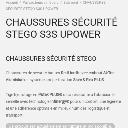
Accueil
/
Par secteurs / métiers
/
Batiment
/
CHAUSSURES
es et calots
ies
SÉCURITÉ STEGO S3S UPOWER
CHAUSSURES SÉCURITÉ
op
STEGO S3S UPOWER
CHAUSSURES SÉCURITÉ STEGO
Chaussures de sécurité hautes
RedLion®
avec
embout AirToe
Aluminium
et système antiperforation
Save & Flex PLUS
.
Tige hydrofuge en
Putek PLUS®
ultra résistante à l’abrasion et
semelle avec technologie
Infinergy®
pour un confort, une légèreté
et une adhérence optimale en milieux humides, logistique et
transport.
Ce produit est actuellement en rupture et indisponible.