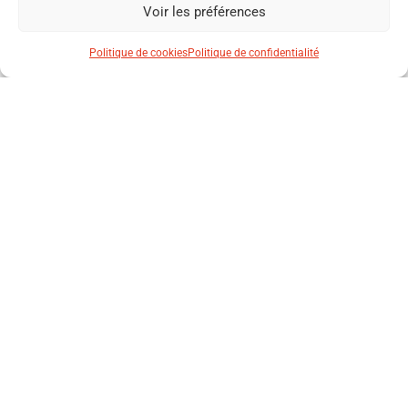
Voir les préférences
Politique de cookies
Politique de confidentialité
Enregistrer mon nom, mon e-mail et mon site dans le
navigateur pour mon prochain commentaire.