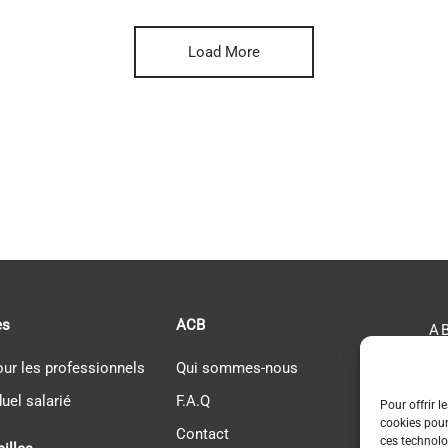
Load More
es
ACB
A
our les professionnels
Qui sommes-nous
AC
duel salarié
F.A.Q
Pour offrir l
Ré
cookies pour
Contact
ces technolo