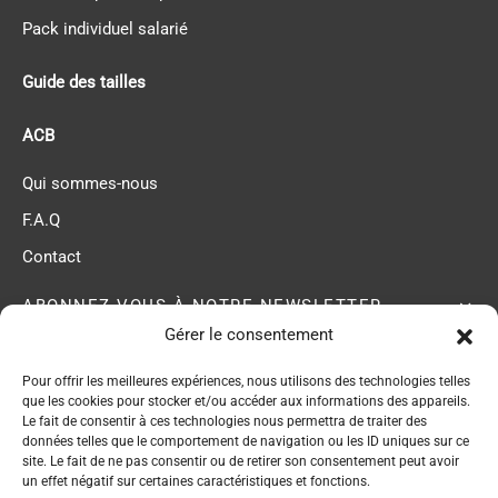
Pack individuel salarié
Guide des tailles
ACB
Qui sommes-nous
F.A.Q
Contact
ABONNEZ-VOUS À NOTRE NEWSLETTER
Gérer le consentement
Pour offrir les meilleures expériences, nous utilisons des technologies telles
ACB membre du
que les cookies pour stocker et/ou accéder aux informations des appareils.
Réseau EPI Center
Le fait de consentir à ces technologies nous permettra de traiter des
données telles que le comportement de navigation ou les ID uniques sur ce
site. Le fait de ne pas consentir ou de retirer son consentement peut avoir
un effet négatif sur certaines caractéristiques et fonctions.