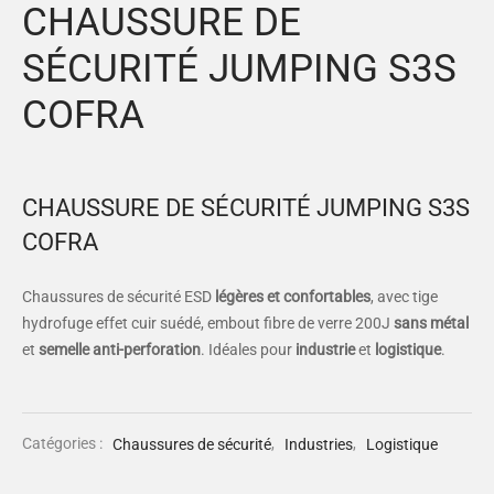
CHAUSSURE DE
es et calots
ies
SÉCURITÉ JUMPING S3S
op
COFRA
CHAUSSURE DE SÉCURITÉ JUMPING S3S
COFRA
Chaussures de sécurité ESD
légères et confortables
, avec tige
hydrofuge effet cuir suédé, embout fibre de verre 200J
sans métal
et
semelle anti-perforation
. Idéales pour
industrie
et
logistique
.
Catégories :
Chaussures de sécurité
,
Industries
,
Logistique