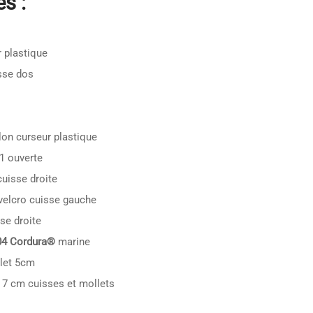
s :
r plastique
sse dos
lon curseur plastique
1 ouverte
uisse droite
velcro cuisse gauche
se droite
4 Cordura®
marine
let 5cm
 7 cm cuisses et mollets