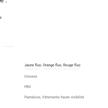
e :
N
Jaune fluo
,
Orange fluo
,
Rouge fluo
Unisexe
PBV
Pantalons, Vêtements haute visibilité