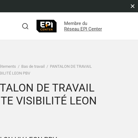
Membre du
s
Réseau EPI Center
êtements
/
Bas de travail
/
PANTALON DE TRAVAIL
BILITÉ LEON PBV
TALON DE TRAVAIL
TE VISIBILITÉ LEON