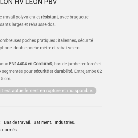
LON HV LEON PBV
 travail polyvalent et
résistant
, avec braguette
sants larges et réhausse dos.
 nombreuses poches pratiques : italiennes, sécurité
éphone, double poche mètre et rabat velcro.
noux
EN14404 en Cordura®
, bas de jambe renforcé et
o segmentée pour
sécurité
et
durabilité
. Entrejambe 82
 5 cm.
it est actuellement en rupture et indisponible.
 :
Bas de travail
,
Batiment
,
Industries
,
s normés