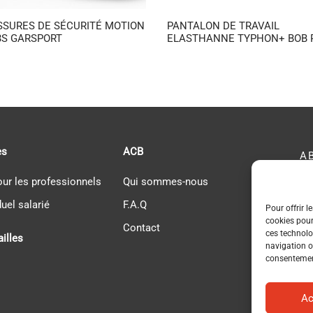
SURES DE SÉCURITÉ MOTION
PANTALON DE TRAVAIL
3S GARSPORT
ELASTHANNE TYPHON+ BOB 
es
ACB
A
our les professionnels
Qui sommes-nous
AC
duel salarié
F.A.Q
Pour offrir l
Ré
cookies pour
Contact
ces technolo
ailles
navigation ou
consentement
Ac