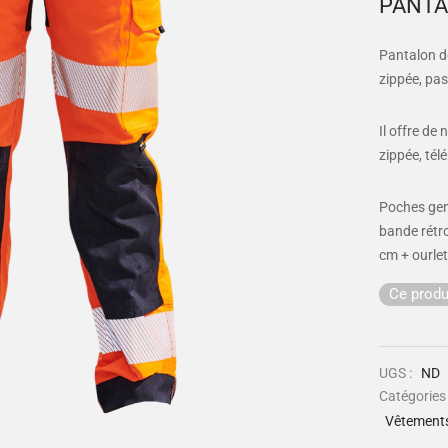
PANTA
Pantalon de
zippée, pas
Il offre de
zippée, tél
Poches ge
bande rétr
cm + ourlet
Ce produ
UGS :
ND
Catégories
Vêtement