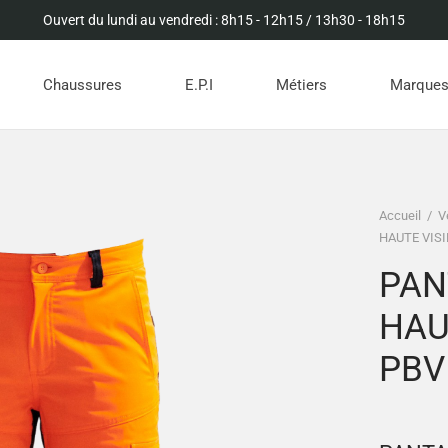
Ouvert du lundi au vendredi : 8h15 - 12h15 / 13h30 - 18h15
Chaussures
E.P.I
Métiers
Marque
Accueil
/
V
HAUTE VISI
PAN
HAU
PBV