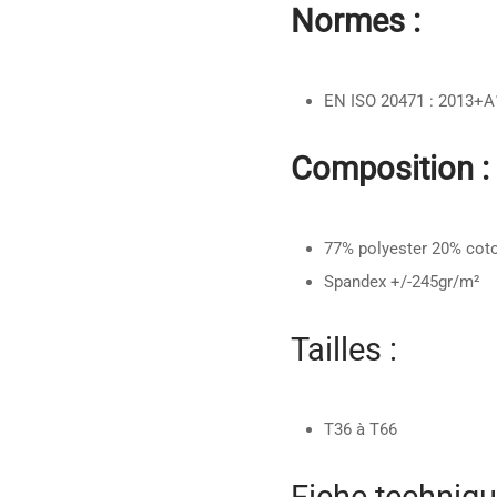
Normes :
EN ISO 20471 : 2013+A
Composition :
77% polyester 20% cot
Spandex +/-245gr/m²
Tailles :
T36 à T66