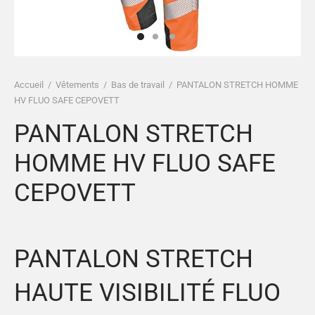
es et calots
ies
op
Accueil
/
Vêtements
/
Bas de travail
/
PANTALON STRETCH HOMME
HV FLUO SAFE CEPOVETT
PANTALON STRETCH
HOMME HV FLUO SAFE
CEPOVETT
PANTALON STRETCH
HAUTE VISIBILITÉ FLUO