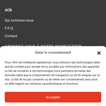
ACB
Qui sommes-nous
F.A.Q
Contact
ABONNEZ-VOUS À NOTRE NEWSLETTER
Gérer le consentement
Pour offrir les meilleures expériences, nous utilisons des technologies telles
ACB membre du
que les cookies pour stocker et/ou accéder aux informations des appareils.
Réseau EPI Center
Le fait de consentir à ces technologies nous permettra de traiter des
données telles que le comportement de navigation ou les ID uniques sur ce
site. Le fait de ne pas consentir ou de retirer son consentement peut avoir
un effet négatif sur certaines caractéristiques et fonctions.
Accepter