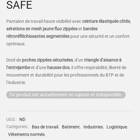
SAFE
Pantalon de travail haute visibilité avec
ceinture élastiquée côtés
,
aérations en mesh jaune fluo zippées
et
bandes
rétroréfléchissantes segmentées
pour une sécurité et un confort
optimaux.
Doté de
poches zippées sécurisées
, d’un
triangle d’aisance à
l’entrejambe
et d’une
hausse dos
, il offre respirabilité, liberté de
mouvement et durabilité pour les professionnels du BTP et de
l’industrie.
Ce produit est actuellement en rupture et indisponible.
UGS :
ND
Catégories :
Bas de travail
,
Batiment
,
Industries
,
Logistique
,
Vêtements normés