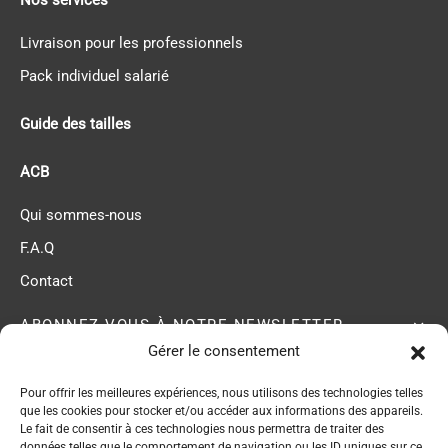
Nos services
Livraison pour les professionnels
Pack individuel salarié
Guide des tailles
ACB
Qui sommes-nous
F.A.Q
Contact
ABONNEZ-VOUS À NOTRE NEWSLETTER
Gérer le consentement
Pour offrir les meilleures expériences, nous utilisons des technologies telles
ACB membre du
que les cookies pour stocker et/ou accéder aux informations des appareils.
Réseau EPI Center
Le fait de consentir à ces technologies nous permettra de traiter des
données telles que le comportement de navigation ou les ID uniques sur ce