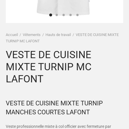
es et calots
ies
op
Accueil
/
Vêtements
/
Hauts de travail
/
VESTE DE CUISINE MIXTE
TURNIP MC LAFONT
VESTE DE CUISINE
MIXTE TURNIP MC
LAFONT
VESTE DE CUISINE MIXTE TURNIP
MANCHES COURTES LAFONT
Veste professionnelle mixte à col officier avec fermeture par